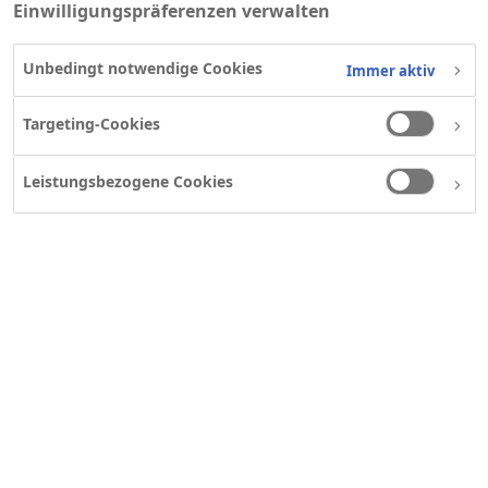
Einwilligungspräferenzen verwalten
Unbedingt notwendige Cookies
Immer aktiv
Targeting-Cookies
Leistungsbezogene Cookies
René Staebe
Sr. Manager Public Affairs
& Communication
ch-media@novonordisk.com