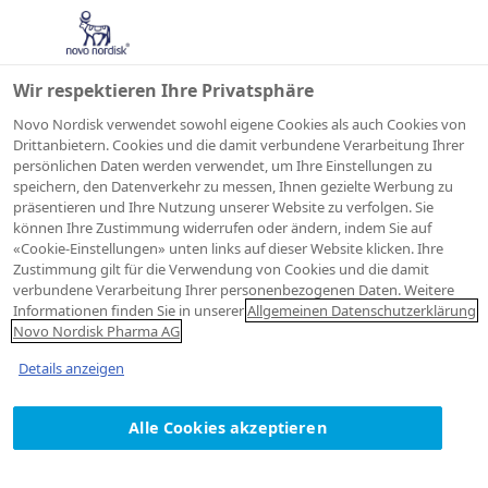
Wir respektieren Ihre Privatsphäre
Novo Nordisk verwendet sowohl eigene Cookies als auch Cookies von
Drittanbietern. Cookies und die damit verbundene Verarbeitung Ihrer
persönlichen Daten werden verwendet, um Ihre Einstellungen zu
Nutzungsbestimmun
speichern, den Datenverkehr zu messen, Ihnen gezielte Werbung zu
präsentieren und Ihre Nutzung unserer Website zu verfolgen. Sie
können Ihre Zustimmung widerrufen oder ändern, indem Sie auf
«Cookie-Einstellungen» unten links auf dieser Website klicken. Ihre
Auf dieser Website von Novo
Zustimmung gilt für die Verwendung von Cookies und die damit
Nordisk finden Sie Informationen
verbundene Verarbeitung Ihrer personenbezogenen Daten. Weitere
Informationen finden Sie in unserer
Allgemeinen Datenschutzerklärung
über die Tätigkeit von Novo
Novo Nordisk Pharma AG
Nordisk. Die folgenden
Details anzeigen
Nutzungsbestimmungen, welche
jederzeit geändert werden
Alle Cookies akzeptieren
können, gelten für jeden Zugriff