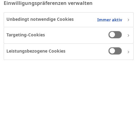
auf diese Website sowie für
Einwilligungspräferenzen verwalten
jegliche Art der Benutzung der
Unbedingt notwendige Cookies
Immer aktiv
Website und ihrer Inhalte.
Targeting-Cookies
Leistungsbezogene Cookies
1. Informationszwecke
2. Umfang der Information
3. Haftungsausschluss
4. Links zu anderen Internet-